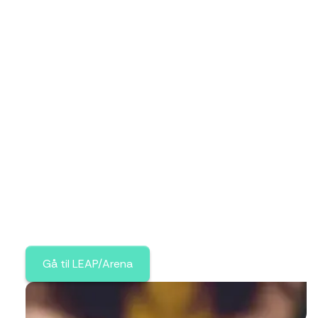
LEAP/Arena
Leap er først og fremst et sted hvor barn
og unge skal få utfolde seg i kreative
prosesser og få sjansen til å vise frem litt av
det de jobber med gjennom semesteret for
foreldre, foresatte og andre kjente.
Gå til LEAP/Arena