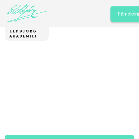
Påmeldin
MOSS' STØRSTE DANSESKOLE SIDEN 1967
Ballett-Jazz-Break-
Musikal jazz-Hip hop-
Moderne
Velkommen til et varmt og inkluderende
dansestudio for barn, ungdom og voksne. Utforsk
timeplan, nyheter og kurs – alt på ett sted.